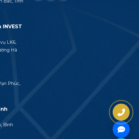
h Bắc, Tỉnh
n INVEST
vụ LK6,
hường Hà
Vạn Phúc,
ình
, Bình