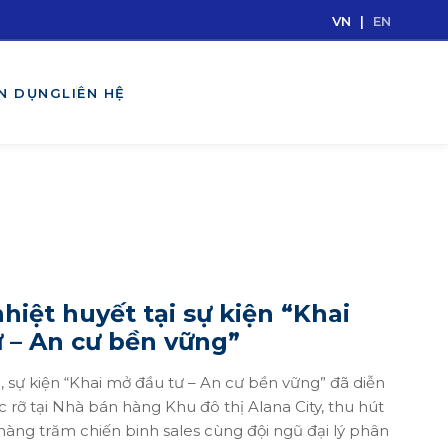
VN
|
EN
N DỤNG
LIÊN HỆ
hiệt huyết tại sự kiện “Khai
 – An cư bền vững”
 sự kiện “Khai mở đầu tư – An cư bền vững” đã diễn
 rỡ tại Nhà bán hàng Khu đô thị Alana City, thu hút
hàng trăm chiến binh sales cùng đội ngũ đại lý phân