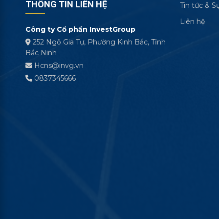
THÔNG TIN LIÊN HỆ
Tin tức & S
Liên hệ
Công ty Cổ phần InvestGroup
252 Ngô Gia Tự, Phường Kinh Bắc, Tỉnh
Bắc Ninh
Hcns@invg.vn
0837345666