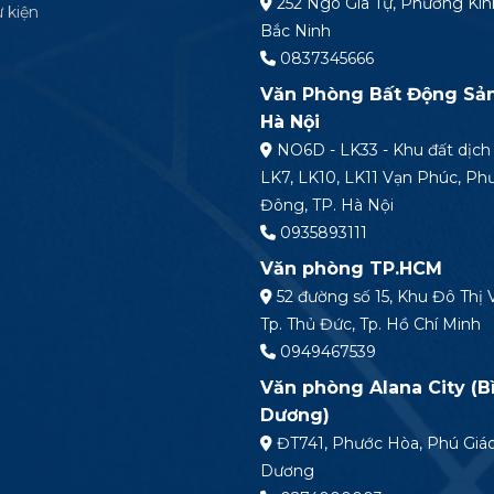
252 Ngô Gia Tự, Phường Kin
ự kiện
Bắc Ninh
0837345666
Văn Phòng Bất Động Sả
Hà Nội
NO6D - LK33 - Khu đất dịch 
LK7, LK10, LK11 Vạn Phúc, P
Đông, TP. Hà Nội
0935893111
Văn phòng TP.HCM
52 đường số 15, Khu Đô Thị 
Tp. Thủ Đức, Tp. Hồ Chí Minh
0949467539
Văn phòng Alana City (B
Dương)
ĐT741, Phước Hòa, Phú Giáo
Dương