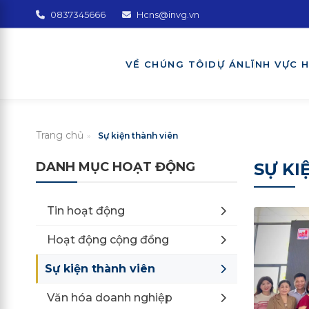
0837345666
Hcns@invg.vn
VỀ CHÚNG TÔI
DỰ ÁN
LĨNH VỰC 
Trang chủ
»
Sự kiện thành viên
DANH MỤC HOẠT ĐỘNG
SỰ KI
Tin hoạt động
Hoạt động cộng đồng
Sự kiện thành viên
Văn hóa doanh nghiệp